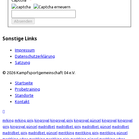
Captcha
Sonstige Links
Impressum
Datenschutzerklärung
Satzung
© 2026 Kampfsportgemeinschaft 04 e.V.
Startseite
Probetraining
Standorte
Kontakt
mrking
mrking giriş
kingroyal
kingroyal giriş
kingroyal güncel
kingroyal
kingroyal
giriş
kingroyal güncel
madridbet
madridbet giriş
madridbet güncel
madridbet
madridbet giriş
madridbet güncel
meritking
meritking giriş
meritking güncel